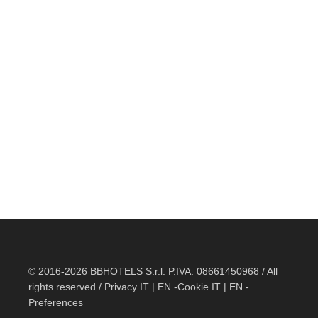
© 2016-2026 BBHOTELS S.r.l. P.IVA: 08661450968 / All
rights reserved / Privacy
IT
|
EN
-Cookie
IT
|
EN
-
Preferences