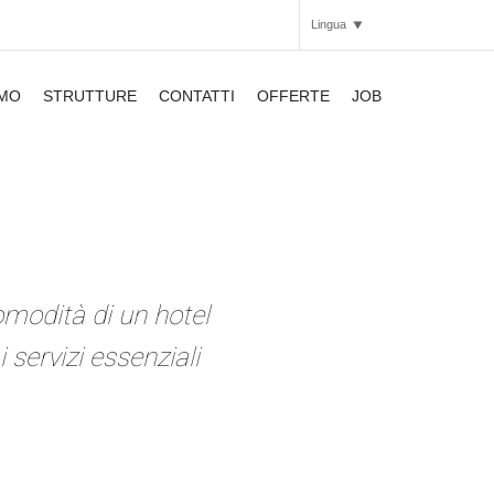
Lingua
AMO
STRUTTURE
CONTATTI
OFFERTE
JOB
Italiano
Inglese
APARTHOTEL
APARTHOTEL
APARTHOTEL
SMARTHOTEL
SMARTHOTEL
modità di un hotel
APARTHOTEL
i servizi essenziali
SMARTHOTEL
APARTHOTEL
APARTHOTEL