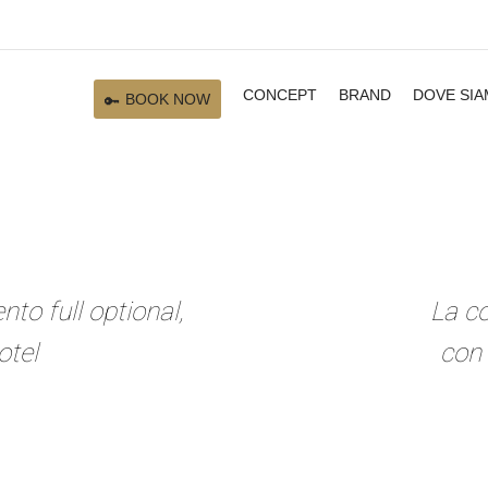
CONCEPT
BRAND
DOVE SI
BOOK NOW
o full optional,
La co
otel
con 