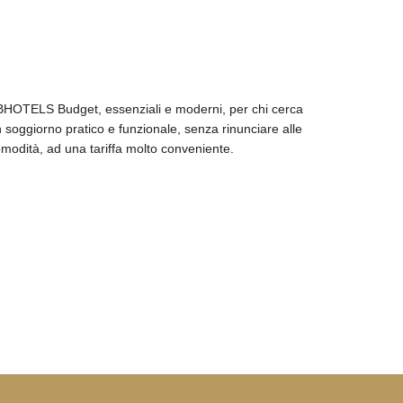
APARTHOTEL
APARTHOTEL
HOTELS Budget, essenziali e moderni, per chi cerca
 soggiorno pratico e funzionale, senza rinunciare alle
modità, ad una tariffa molto conveniente.
SMARTHOTEL
SMARTHOTEL
SMARTHOTEL