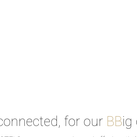
connected, for our
BB
ig