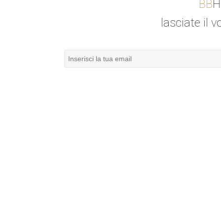
BB
H
lasciate il v