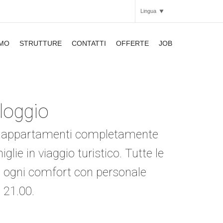
Lingua
AMO
STRUTTURE
CONTATTI
OFFERTE
JOB
Italiano
Inglese
APARTHOTEL
lloggio
APARTHOTEL
APARTHOTEL
SMARTHOTEL
el o appartamenti completamente
SMARTHOTEL
APARTHOTEL
iglie in viaggio turistico. Tutte le
SMARTHOTEL
 ogni comfort con personale
APARTHOTEL
 21.00.
APARTHOTEL