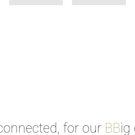
connected, for our
BB
ig