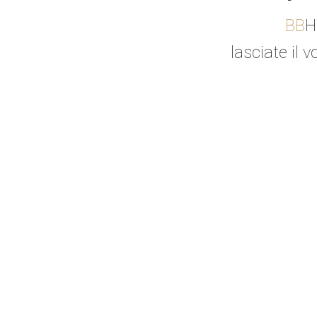
BB
H
lasciate il v