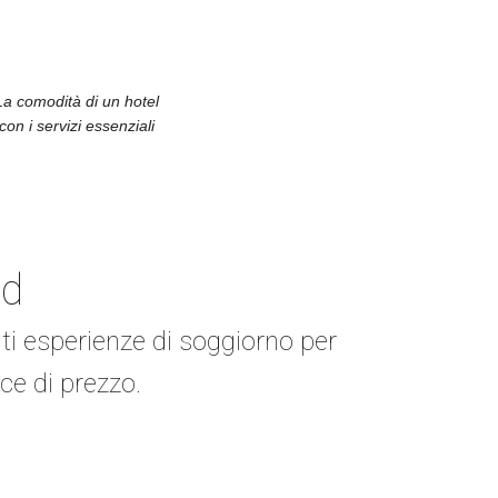
APARTHOTEL
La comodità di un hotel
APARTHOTEL
con i servizi essenziali
SMARTHOTEL
SMARTHOTEL
nd
ti esperienze di soggiorno per
SMARTHOTEL
sce di prezzo.