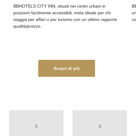
BBHOTELS CITY INN, situati nei centri urbani in
BB
posizioni facilmente accessibili, meta ideale per chi
un
viaggia per affari o per turismo con un ottimo rapporto
co
qualità/prezzo.
Scopri di più