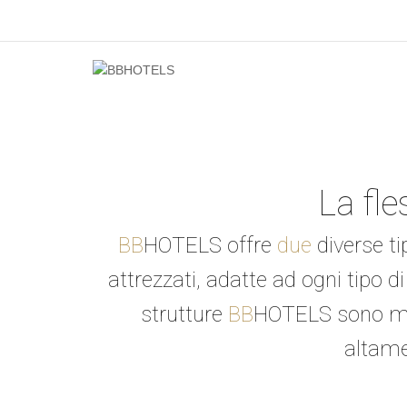
La fles
BB
HOTELS offre
due
diverse ti
attrezzati, adatte ad ogni tipo di 
strutture
BB
HOTELS sono mod
altame