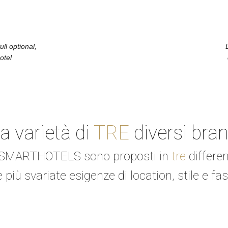
ll optional,
hotel
a varietà di
TRE
diversi bra
MARTHOTELS sono proposti in
tre
differen
 più svariate esigenze di location, stile e fa