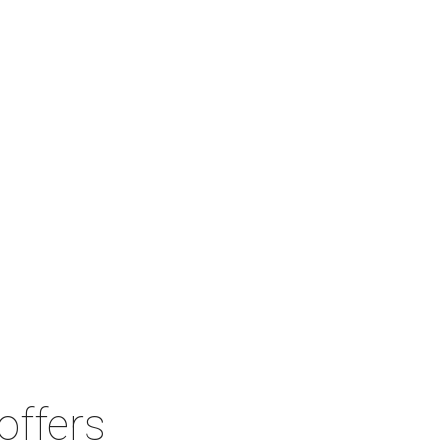
Welcome
добро
пожаловать
ترحيب
欢迎
 offers