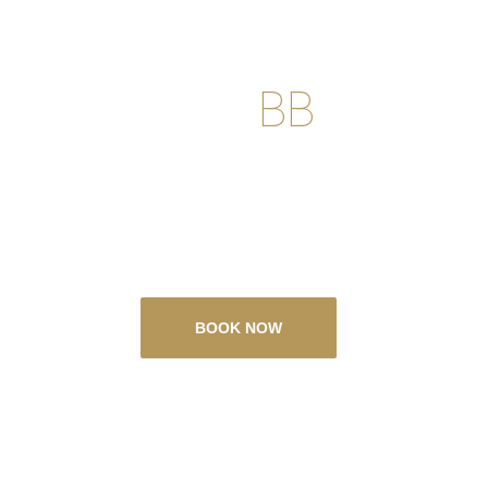
Choose and
BB
ook no
eziona una delle nostre strutture, ed in
azione ed il pagamento sono sicuri e 
BOOK NOW