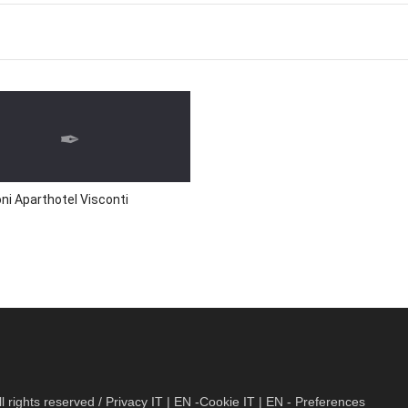
ni Aparthotel Visconti
 rights reserved / Privacy
IT
|
EN
-Cookie
IT
|
EN
- Preferences