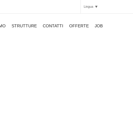
Lingua
AMO
STRUTTURE
CONTATTI
OFFERTE
JOB
Italiano
Inglese
APARTHOTEL
APARTHOTEL
APARTHOTEL
SMARTHOTEL
SMARTHOTEL
APARTHOTEL
SMARTHOTEL
APARTHOTEL
APARTHOTEL