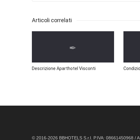
Articoli correlati
Descrizione Aparthotel Visconti
Condizio
© 2016-2026 BBHOTELS S.r.l. P.IVA: 08661450968 / All