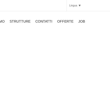
Lingua
AMO
STRUTTURE
CONTATTI
OFFERTE
JOB
Italiano
Inglese
APARTHOTEL
APARTHOTEL
Contattaci Aparthotel Bicocca
APARTHOTEL
SMARTHOTEL
SMARTHOTEL
APARTHOTEL
SMARTHOTEL
APARTHOTEL
APARTHOTEL