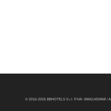
© 2016-2026 BBHOTELS S.r.l. P.IVA: 08661450968 / All