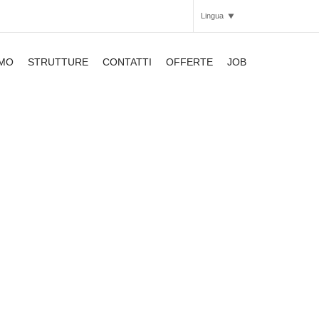
Lingua
AMO
STRUTTURE
CONTATTI
OFFERTE
JOB
Italiano
Inglese
APARTHOTEL
APARTHOTEL
APARTHOTEL
SMARTHOTEL
 now.
SMARTHOTEL
APARTHOTEL
SMARTHOTEL
APARTHOTEL
APARTHOTEL