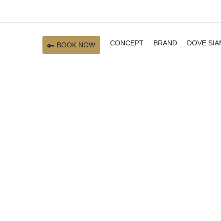
CONCEPT
BRAND
DOVE SI
BOOK NOW
act us to book